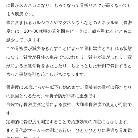
に骨がスカスカになり、もろくなって骨折リスクが高くなってし
まう疾患です。
骨に含まれるカルシウムやマグネシウムなどのミネラル量（骨密
度）は、20〜30歳頃の若年期をピークに、歳を重ねるとともに
減少していきます。
この骨密度が減少をきたすことによって骨粗鬆症と言われる状態
になり、背骨が身体の重みでつぶれたり、背中が曲がったり、変
形による圧迫骨折をきたしたり、ちょっとした転倒で骨折すると
言った事態を引き起こしがちになります。
骨密度は50歳ごろから低下し始めます。高齢者の骨折は寝たきり
の原因となるため、骨折予防が非常に重要です。
当院では骨密度測定器による腰椎、大腿骨骨密度の測定が可能で
す。
定期的に骨密度を測定することで治療効果の判定にもなります。
また骨代謝マーカーの測定も行い、ひとりひとりに最適な骨粗鬆