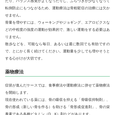
たり、バランス感覚がよくなったりし、ふらつきが少なくなって
転倒防止にもつながるため、運動療法は骨粗鬆症の治療には欠か
せません。
骨量を増やすには、ウォーキングやジョギング、エアロビクスな
どの中程度の強度の運動が効果的で、激しい運動をする必要はあ
りません。
散歩などを、可能なら毎日、あるいは週に数回でも有効ですの
で、とにかく長く続けてください。運動量を少しでも増やそうと
する心がけが大切です。
薬物療法
症状が進んだケースでは、食事療法や運動療法に併せて薬物療法
を開始します。
現在使われている薬には、骨の吸収を抑える「骨吸収抑制剤」、
骨の形成（新しい骨を作る）を助ける「骨形成促進剤」、骨の栄
養素である各種ビタミン（D、K）剤などがあります。