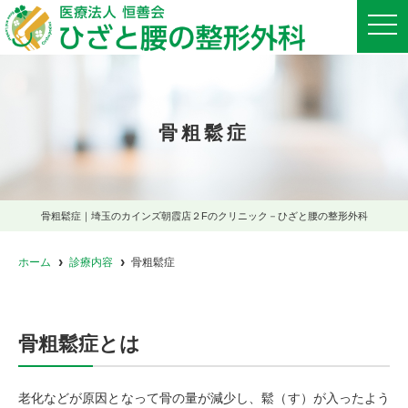
t
o
g
g
l
e
n
a
骨粗鬆症
v
i
g
a
t
i
o
骨粗鬆症｜埼玉のカインズ朝霞店２Fのクリニック－ひざと腰の整形外科
n
ホーム
診療内容
骨粗鬆症
骨粗鬆症とは
老化などが原因となって骨の量が減少し、鬆（す）が入ったよう