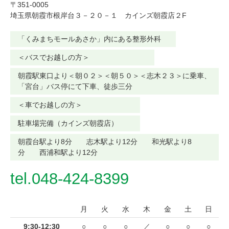
〒351-0005
埼玉県朝霞市根岸台３－２０－１ カインズ朝霞店２F
「くみまちモールあさか」内にある整形外科
＜バスでお越しの方＞
朝霞駅東口より＜朝０２＞＜朝５０＞＜志木２３＞に乗車、
「宮台」バス停にて下車、徒歩三分
＜車でお越しの方＞
駐車場完備（カインズ朝霞店）
朝霞台駅より8分 志木駅より12分 和光駅より8
分 西浦和駅より12分
tel.048-424-8399
月
火
水
木
金
土
日
9:30-12:30
○
○
○
／
○
○
○